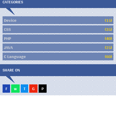
CATEGORIES
Device
(15)
CSS
(35)
PHP
(40)
JAVA
(25)
C Language
(60)
SHARE ON
F
w
T
G
P