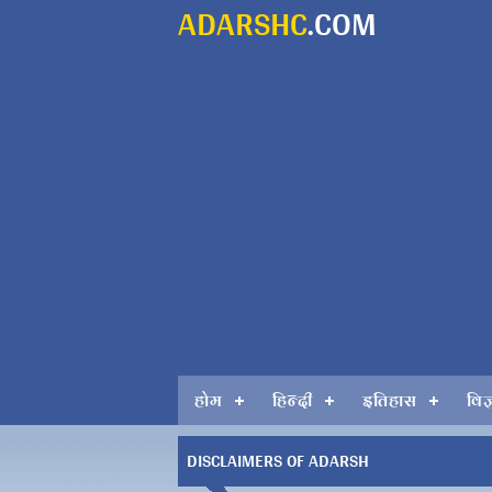
ADARSHC
.COM
होम
हिन्दी
इतिहास
विज
DISCLAIMERS OF ADARSH