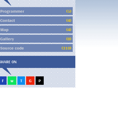
Programmer
(5)
Contact
(4)
Map
(4)
Gallery
(8)
Source code
(310)
SHARE ON
F
w
T
G
P