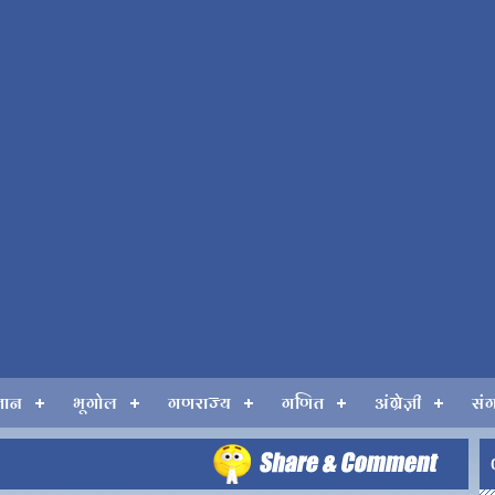
्ञान
भूगोल
गणराज्य
गणित
अंग्रेज़ी
सं