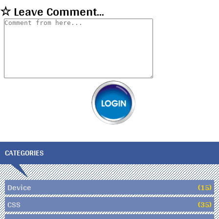
☆ Leave Comment...
CATEGORIES
Device
(15)
CSS
(35)