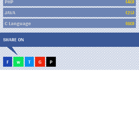
PHP
(40)
JAVA
(25)
C Language
(60)
SHARE ON
F
w
T
G
P