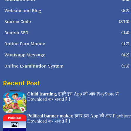
Website and Blog
(52)
Source Code
(310)
Adarsh SEO
(14)
Online Earn Money
(17)
Whatsapp Message
(42)
Online Examination System
(36)
Recent Post