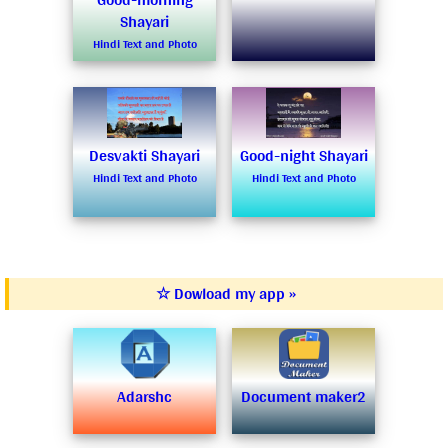
Shayari
Hindi Text and Photo
Desvakti Shayari
Good-night Shayari
Hindi Text and Photo
Hindi Text and Photo
☆ Dowload my app »
Adarshc
Document maker2