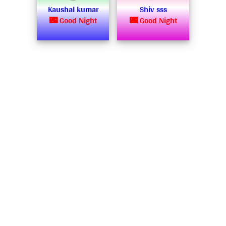
Kaushal kumar
Shiv sss
🌃 Good Night
🌃 Good Night