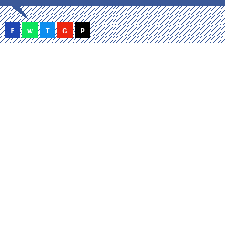
F
w
T
G
P