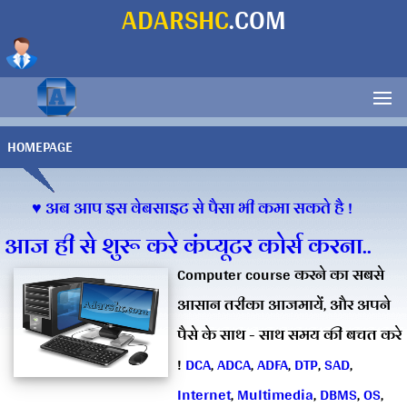
ADARSHC
.COM
HOMEPAGE
♥ अब आप इस वेबसाइट से पैसा भी कमा सकते है !
आज ही से शुरू करे कंप्यूटर कोर्स करना..
Computer course करने का सबसे
आसान तरीका आजमायें, और अपने
पैसे के साथ - साथ समय की बचत करे
!
DCA
,
ADCA
,
ADFA
,
DTP
,
SAD
,
Internet
,
Multimedia
,
DBMS
,
OS
,