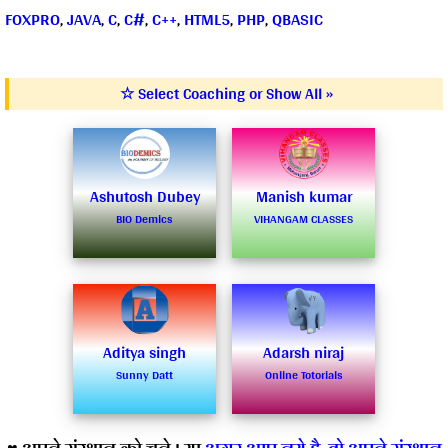
FOXPRO
,
JAVA
,
C
,
C#
,
C++
,
HTML5
,
PHP
,
QBASIC
☆ Select Coaching or Show All »
Ashutosh Dubey
Manish kumar
BIO Demics
VIHANGAM CLASSES
Aditya singh
Adarsh niraj
Sunny Datt
Online Totorials