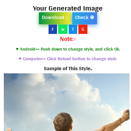
Your Generated Image
Download ↓
Check ⊕
F
w
T
G
Note:-
♥ Android»» Push down to change style, and click Ok.
♥ Computer»» Click Reload button to change style.
Sample of This Style..