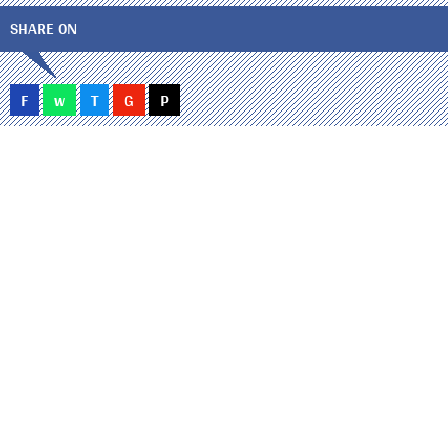
SHARE ON
F
w
T
G
P