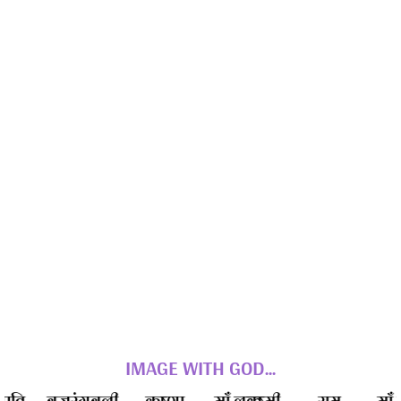
IMAGE WITH GOD...
बजरंगबली
कृष्णा
माँ लक्ष्मी
राम
माँ सरस्