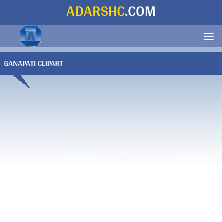
ADARSHC
.COM
GANAPATI CLIPART