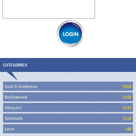
CATEGORIES
God & Godness
(20)
Bollywood
(18)
Shayari
(12)
Animals
(15)
Love
(4)