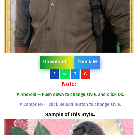
Download ↓
Check ⊕
F
w
T
G
Note:-
♥ Android»» Push down to change style, and click Ok.
♥ Computer»» Click Reload button to change style.
Sample of This Style..