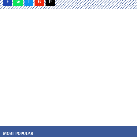
F
w
T
G
P
MOST POPULAR