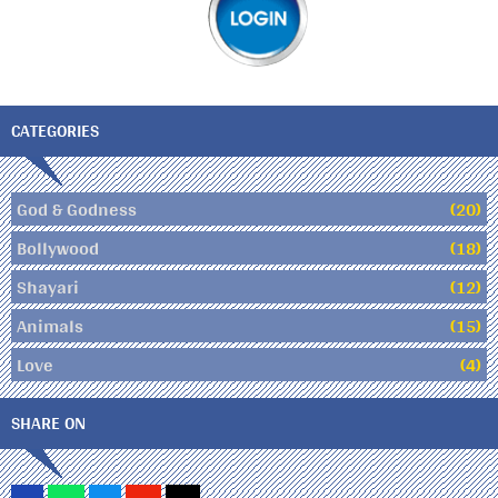
CATEGORIES
God & Godness
(20)
Bollywood
(18)
Shayari
(12)
Animals
(15)
Love
(4)
SHARE ON