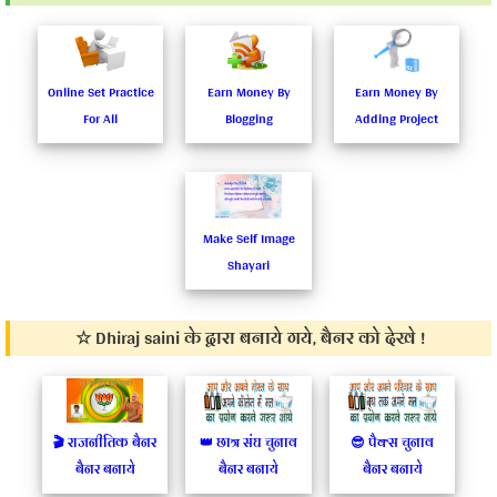
Share
Online Set Practice
Earn Money By
Earn Money By
on...
For All
Blogging
Adding Project
F
w
T
G
P
Make Self Image
Shayari
☆ Dhiraj saini के द्वारा बनाये गये, बैनर को देखे !
🎬 राजनीतिक बैनर
👑 छात्र संघ चुनाव
😎 पैक्स चुनाव
बैनर बनाये
बैनर बनाये
बैनर बनाये