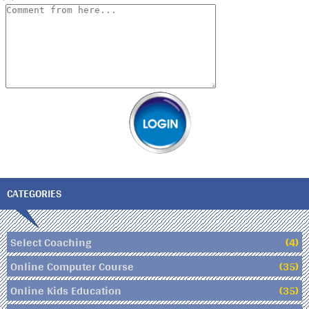
CATEGORIES
Select Coaching
(4)
Online Computer Course
(35)
Online Kids Education
(35)