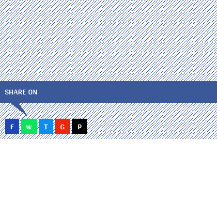
SHARE ON
F
w
T
G
P