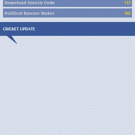
Download Source Code
(1)
Political Banner Maker
(6)
CRICKET UPDATE