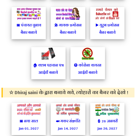
📅 पंचायत चुनाव
🎤 गायक प्रमोसन
▶️ यूटूब प्रमोसन
बैनर बनाये
बैनर बनाये
बैनर बनाये
🏠 क्लब पहचान पत्र
😷 कोरोना वायरस
आईडी बनाये
आईडी बनाये
☆ Dhiraj saini के द्वारा बनाये गये, त्योहारों का बैनर को देखे !
📅 नया साल
🍛 मकर संक्रांति
👮‍ 26 जनवरी
jan 01, 2027
jan 14, 2027
jan 26, 2027