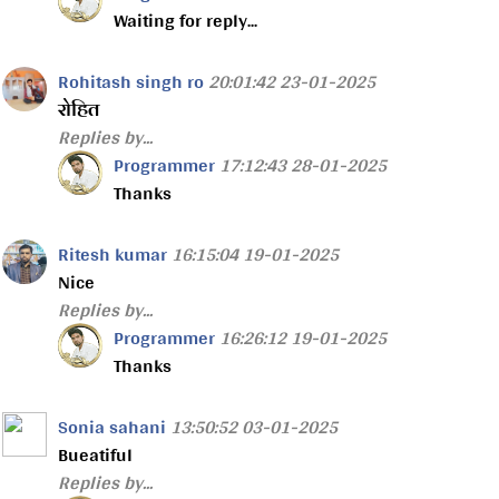
Waiting for reply...
Rohitash singh ro
20:01:42 23-01-2025
रोहित
Replies by...
Programmer
17:12:43 28-01-2025
Thanks
Ritesh kumar
16:15:04 19-01-2025
Nice
Replies by...
Programmer
16:26:12 19-01-2025
Thanks
Sonia sahani
13:50:52 03-01-2025
Bueatiful
Replies by...