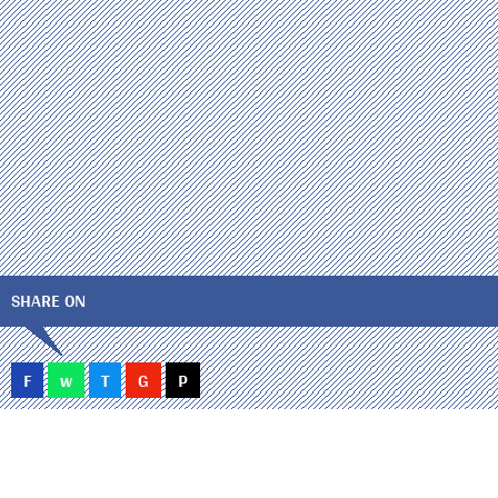
SHARE ON
F
w
T
G
P