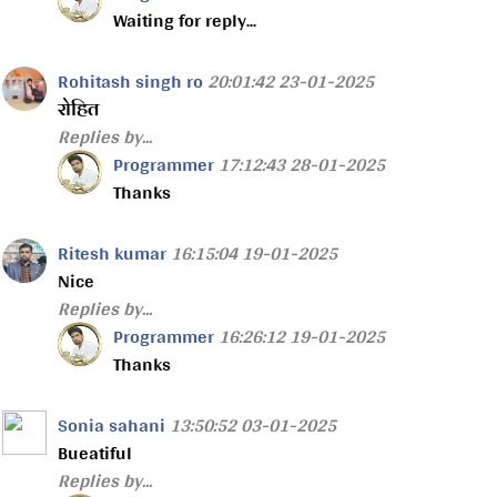
Waiting for reply...
Rohitash singh ro
20:01:42 23-01-2025
रोहित
Replies by...
Programmer
17:12:43 28-01-2025
Thanks
Ritesh kumar
16:15:04 19-01-2025
Nice
Replies by...
Programmer
16:26:12 19-01-2025
Thanks
Sonia sahani
13:50:52 03-01-2025
Bueatiful
Replies by...