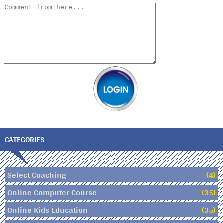
CATEGORIES
Select Coaching
(4)
Online Computer Course
(35)
Online Kids Education
(35)