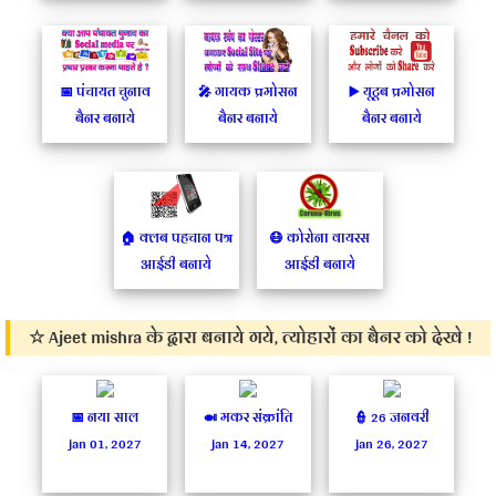
📅 पंचायत चुनाव
🎤 गायक प्रमोसन
▶️ यूटूब प्रमोसन
बैनर बनाये
बैनर बनाये
बैनर बनाये
🏠 क्लब पहचान पत्र
😷 कोरोना वायरस
आईडी बनाये
आईडी बनाये
☆ Ajeet mishra के द्वारा बनाये गये, त्योहारों का बैनर को देखे !
📅 नया साल
🍛 मकर संक्रांति
👮‍ 26 जनवरी
jan 01, 2027
jan 14, 2027
jan 26, 2027