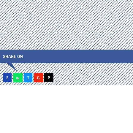
SHARE ON
F
w
T
G
P