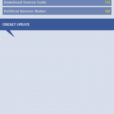
Download Source Code
(1)
Political Banner Maker
(6)
CRICKET UPDATE