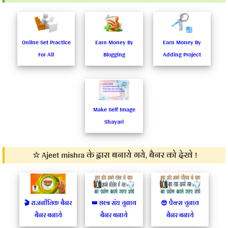
Share
Online Set Practice
Earn Money By
Earn Money By
on...
For All
Blogging
Adding Project
F
w
T
G
P
Make Self Image
Shayari
☆ Ajeet mishra के द्वारा बनाये गये, बैनर को देखे !
🎬 राजनीतिक बैनर
👑 छात्र संघ चुनाव
😎 पैक्स चुनाव
बैनर बनाये
बैनर बनाये
बैनर बनाये