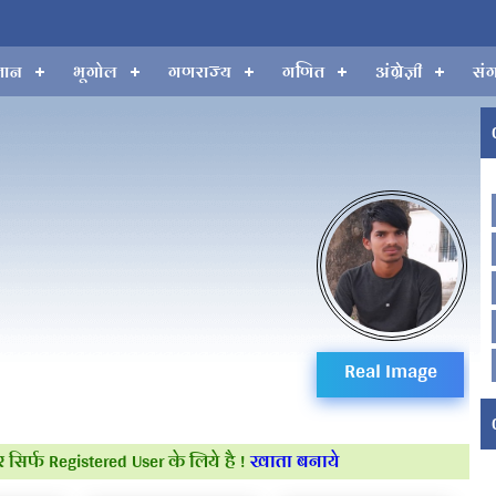
्ञान
भूगोल
गणराज्य
गणित
अंग्रेज़ी
सं
Real Image
niraj का ID Nu. 1 है,
 सिर्फ Registered User के लिये है !
खाता बनाये