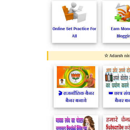
Share
Online Set Practice For
Earn Mon
on...
All
Bloggi
F
w
T
G
P
☆ Adarsh nira
🎬 राजनीतिक बैनर
👑 छात्र सं
बैनर बनाये
बैनर बन