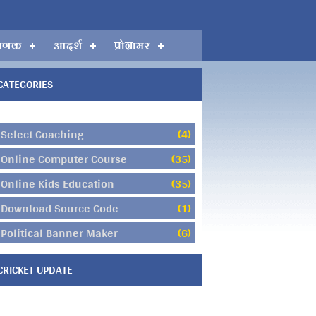
गणक
आदर्श
प्रोग्रामर
CATEGORIES
Select Coaching
(4)
Online Computer Course
(35)
Online Kids Education
(35)
Download Source Code
(1)
Political Banner Maker
(6)
CRICKET UPDATE