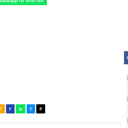
hatsApp पर शेयर करे
Ψ
F
w
T
P