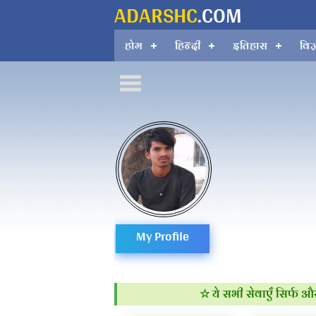
ADARSHC
.COM
होम
हिन्दी
इतिहास
विज
Adarsh
niraj
My Profile
Adarsh 
☆ ये सभी सेवाएँ सिर्फ और