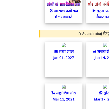
🎤 गायक प्रमोसन
▶️ यूटूब प
बैनर बनाये
बैनर बन
☆ Adarsh niraj के द्
📅 नया साल
🍛 मकर संक
jan 01, 2027
jan 14, 
🐍 महाशिवरात्रि
🎡 हो
Mar 11, 2021
Mar 17, 