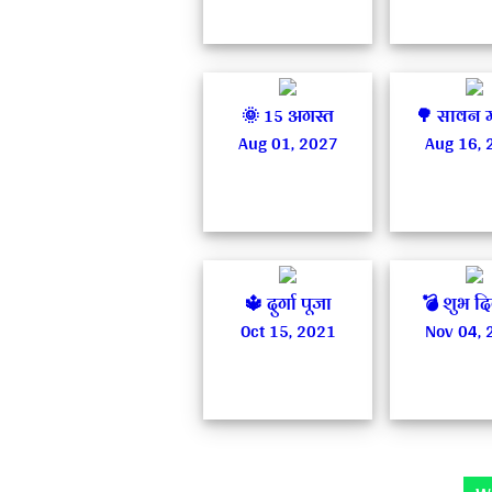
🌞 15 अगस्त
🌳 सावन 
Aug 01, 2027
Aug 16, 
🔱 दुर्गा पूजा
💣 शुभ द
Oct 15, 2021
Nov 04, 