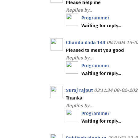
Please help me
Replies by...
Programmer
Waiting for reply...
Chandu dada 144
09:15:04 15-
Pleased to meet you good
Replies by...
Programmer
Waiting for reply...
Suraj rajput
03:11:34 08-02-202
Thanks
Replies by...
Programmer
Waiting for reply...
Rohitash singh ro
20:01:42 23-