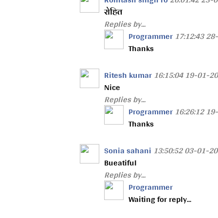
रोहित
Replies by...
Programmer
17:12:43 28
Thanks
Ritesh kumar
16:15:04 19-01-2
Nice
Replies by...
Programmer
16:26:12 19
Thanks
Sonia sahani
13:50:52 03-01-2
Bueatiful
Replies by...
Programmer
Waiting for reply...