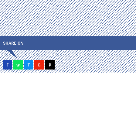
SHARE ON
F
w
T
G
P