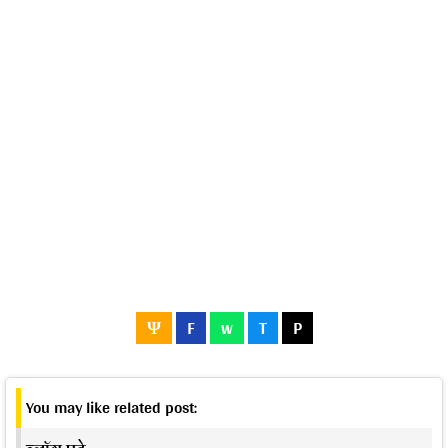
Ψ
F
w
T
P
You may like related post: