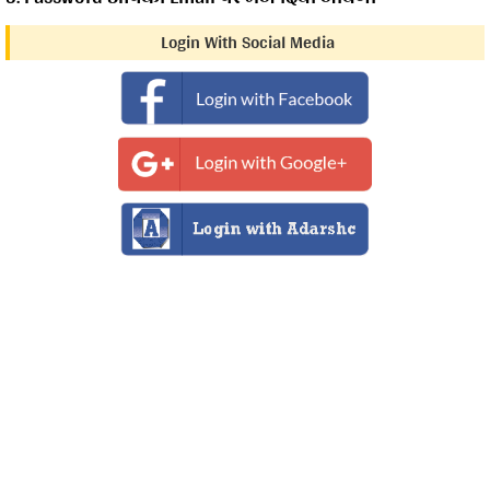
F
w
T
G
P
Login With Social Media