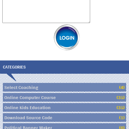
CATEGORIES
Select Coaching
(4)
Online Computer Course
(35)
Online Kids Education
(35)
Download Source Code
(1)
Political Banner Maker
(6)