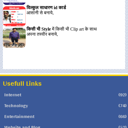
Usefull Links
Internet
(92)
Technology
(74)
Entertainment
(66)
Website and Blog
(52)