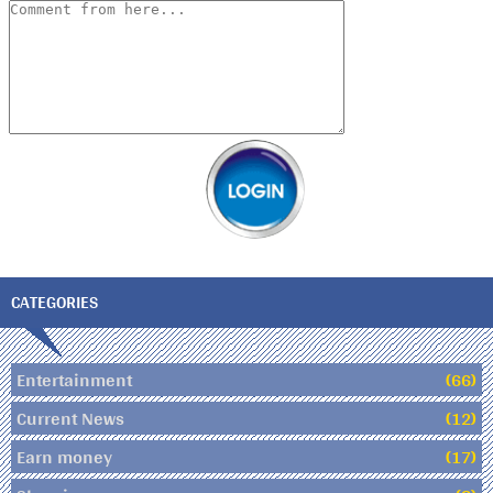
CATEGORIES
Entertainment
(66)
Current News
(12)
Earn money
(17)