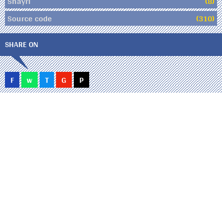
Shayri
(8)
Source code
(310)
SHARE ON
F
w
T
G
P