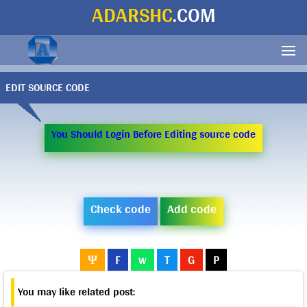
ADARSHC
.COM
EDIT SOURCE CODE
You Should Login Before Editing source code
Check code
Add code
Ψ
F
w
T
G
P
You may like related post: