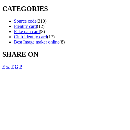
CATEGORIES
Source code
(310)
Identity card
(12)
Fake pan card
(8)
Club Identity card
(17)
Best Image maker online
(8)
SHARE ON
F
w
T
G
P