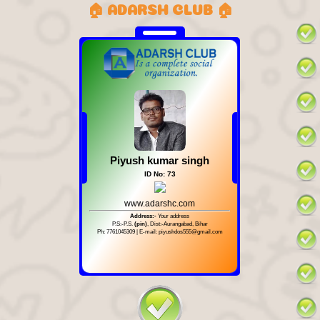
🏠 ADARSH CLUB 🏠
Piyush kumar singh
ID No: 73
www.adarshc.com
Address:-
Your address
P.S:-P.S.
(pin)
, Dist:-Aurangabad, Bihar
Ph: 7761045309 | E-mail: piyushdos555@gmail.com