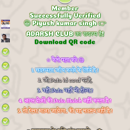
Member
Successfully Verified
😀 Piyush kumar singh 👉
ADARSH CLUB का सदस्य है!
Download QR code
☆ कैसे पता करे 🧐
1. सदस्यता जाँच करने के लिये है !
2. जो Data id card पर है,
3. वही Data यहाँ भी होगा !
4. अगर दोनों की Data Match नहीं करता है !
5. तो ऐसा माना जायेगा, की वह सदस्य नहीं है !