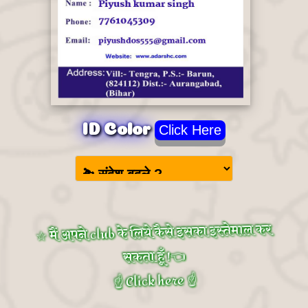
ID Color
Click Here
☆ मैं अपने club के लिये कैसे इसका इस्तेमाल कर
सकता हूँ !👈
☝️ Click here ☝️