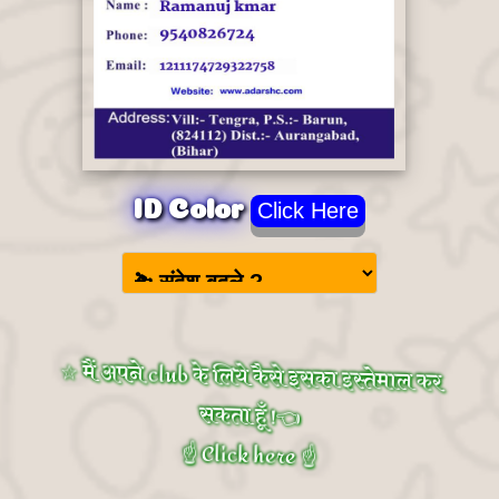
ID Color
Click Here
☆ मैं अपने club के लिये कैसे इसका इस्तेमाल कर
सकता हूँ !👈
☝️ Click here ☝️