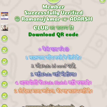
Member
Successfully Verified
😀 Ramanuj kmar 👉 ADARSH
CLUB का सदस्य है!
Download QR code
☆ कैसे पता करे 🧐
1. सदस्यता जाँच करने के लिये है !
2. जो Data id card पर है,
3. वही Data यहाँ भी होगा !
4. अगर दोनों की Data Match नहीं करता है !
5. तो ऐसा माना जायेगा, की वह सदस्य नहीं है !