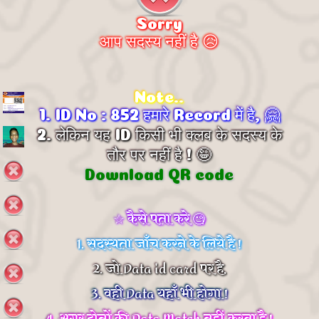
Sorry
आप सदस्य नहीं है 😥
Note..
1. ID No : 852 हमारे Record में है, 🤗
2. लेकिन यह ID किसी भी क्लब के सदस्य के
तौर पर नहीं है ! 🤪
Download QR code
☆ कैसे पता करे 🧐
1. सदस्यता जाँच करने के लिये है !
2. जो Data id card पर है,
3. वही Data यहाँ भी होगा !