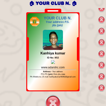
🏠 YOUR CLUB N. 🏠
YOUR CLUB N.
Your address P.S.
jila (pin)
Kanhiya kumar
ID No: 852
www.adarshc.com
Address:-
Your address
P.S:-P.S.
(pin)
, Dist:-jila, state
Ph: Mobile no. | E-mail: kanhiyakumar50352@gmail.com