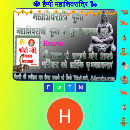
🔱 हैप्पी महाशिवरात्रि 🐍
F
w
T
id